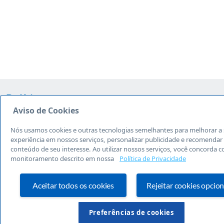
Políticas
Aviso de Cookies
Privacidade e Segurança
LGPD
Nós usamos cookies e outras tecnologias semelhantes para melhorar a
Atendimento
experiência em nossos serviços, personalizar publicidade e recomendar
conteúdo de seu interesse. Ao utilizar nossos serviços, você concorda c
Dúvidas Frequentes
monitoramento descrito em nossa
Política de Privacidade
0800 570 0800
Dias úteis, das 07 às 19h
Aceitar todos os cookies
Rejeitar cookies opcion
Redes Sociais
Preferências de cookies